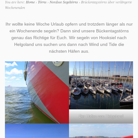
You are here:
Home
›
Törns
›
Nordsee Segeltörns
›
Brückentagstörns über verlängerte
Wochenenden
Ihr wollte keine Woche Urlaub opfern und trotzdem länger als nur
ein Wochenende segeln? Dann sind unsere Bückentagstörns
genau das Richtige für Euch. Wir segeln von Hooksiel nach
Helgoland uns suchen uns dann nach Wind und Tide die
nächsten Häfen aus.
Der Hafen von Helgoland