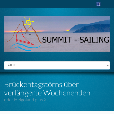
Go to:
Brückentagstörns über
verlängerte Wochenenden
oder Helgoland plus X