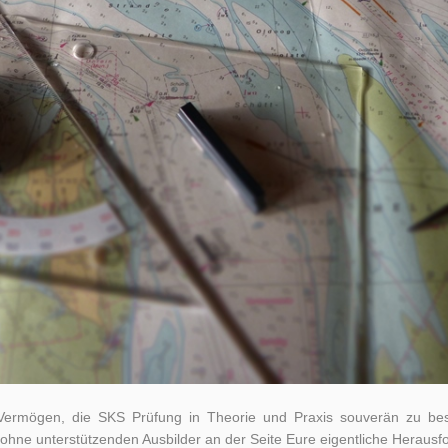
s Vermögen, die SKS Prüfung in Theorie und Praxis souverän zu bes
 ohne unterstützenden Ausbilder an der Seite Eure eigentliche Herausfo