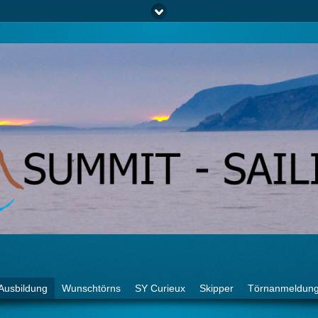
Ausbildung
Wunschtörns
SY Curieux
Skipper
Törnanmeldun