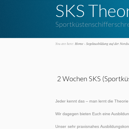
SKS Theor
Sportküstenschifferschr
You are here:
Home
›
Segelausbildung auf der Nords
2 Wochen SKS (Sportküst
Jeder kennt das – man lernt die Theorie
Wir dagegen bieten Euch eine Ausbildung 
Unser sehr praxisnahes Ausbildungskonz