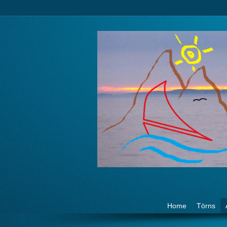
Go to:
Home
Törns