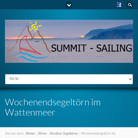
Go to:
Wochenendsegeltörn im
Wattenmeer
You are here:
Home
›
Törns
›
Nordsee Segeltörns
›
Wochenendsegeltörn im