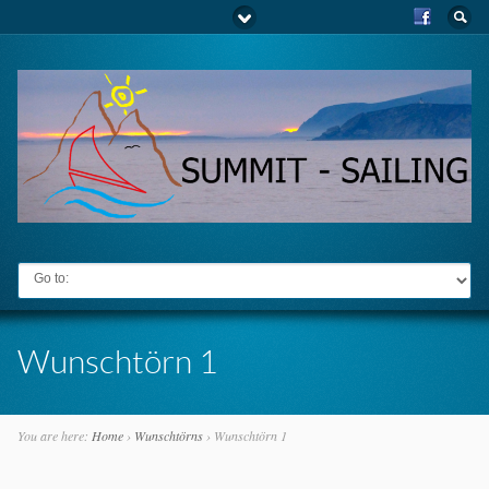
Go to:
Wunschtörn 1
You are here:
Home
›
Wunschtörns
›
Wunschtörn 1